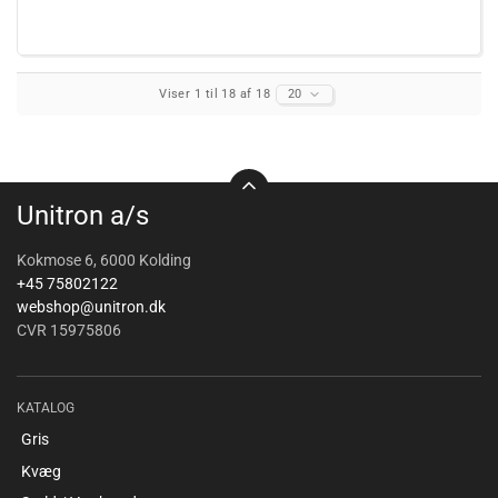
Viser 1 til 18 af 18
20
Unitron a/s
Kokmose 6, 6000 Kolding
+45 75802122
webshop@unitron.dk
CVR 15975806
KATALOG
Gris
Kvæg