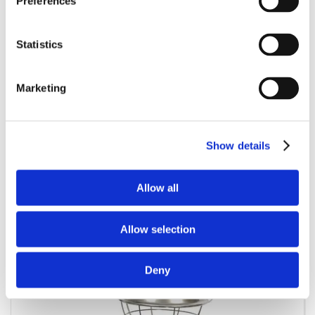
Preferences
Statistics
1411-1035
Varmelamper 2 stk. almindeligt stik uden spare
Marketing
Show details
Allow all
Allow selection
Deny