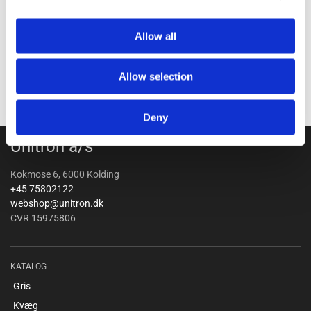
Allow all
Allow selection
Deny
Unitron a/s
Kokmose 6, 6000 Kolding
+45 75802122
webshop@unitron.dk
CVR 15975806
KATALOG
Gris
Kvæg