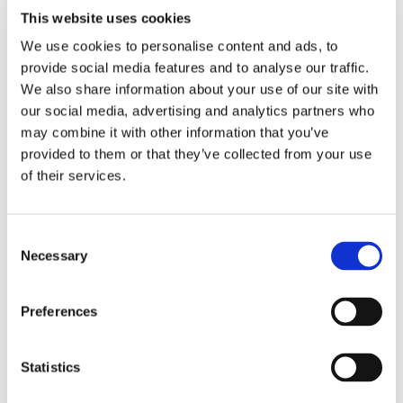
This website uses cookies
• Forebygger eller afhjælper dehydrering
We use cookies to personalise content and ads, to
• Kan anvendes med kontinuerlig mælketildeling
provide social media features and to analyse our traffic.
• Energiniveau opretholdes hos det syge dyr
• Indeholder ikke stoffer, der kan medføre resistens
We also share information about your use of our site with
• Kan anvendes i mælkefoderautomater
our social media, advertising and analytics partners who
• Let at røre op i mælk / lunkent vand
may combine it with other information that you’ve
• Indeholder indkapslede æteriske olier for stabilisering og
provided to them or that they’ve collected from your use
rehabilitering af tarmflora
of their services.
• 40 g til 1 liter opløsning
Consent
Necessary
Selection
Preferences
Bedst sælgende i Tilvalgsprodukter - kvæg
Statistics