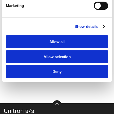
Marketing
Show details
2111-1125
2216-2000
Antitox Sorb+ Rumen 25
Max Optimize BB 1250 kg
Allow all
kg
80g/pr ko/ 1,6kg / ton
Allow selection
Deny
Unitron a/s