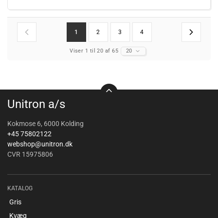
1
2
3
4
Viser 1 til 20 af 65
20
Unitron a/s
Kokmose 6, 6000 Kolding
+45 75802122
webshop@unitron.dk
CVR 15975806
KATALOG
Gris
Kvæg