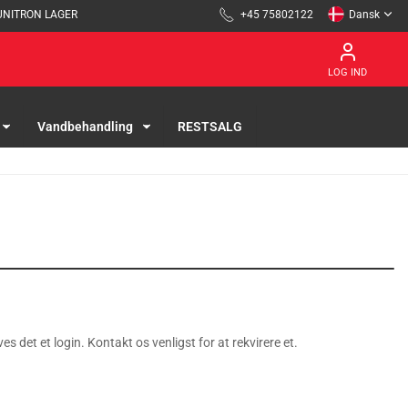
UNITRON LAGER
+45 75802122
Dansk
LOG IND
Vandbehandling
RESTSALG
es det et login. Kontakt os venligst for at rekvirere et.