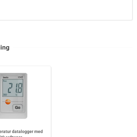
ning
eratur datalogger med