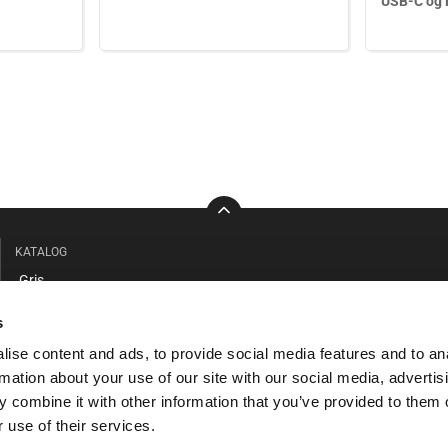
USB-C og 
KATALOG
Gris
Kvæg
s
Stald / Værksted
ise content and ads, to provide social media features and to an
Beklædning / Sikkerhed
rmation about your use of our site with our social media, advertis
Faciliteter / Forrum
 combine it with other information that you’ve provided to them o
Hund / Kat
 use of their services.