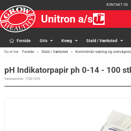
KONTAKT OS
Unitron a/s
Forside
Gris
Kvæg
Stald / Værksted
Du er her:
Forside
Stald / Værksted
Kontrolmål/-vejning og overvågnin
pH Indikatorpapir ph 0-14 - 100 st
Varenummer:
1720-1010