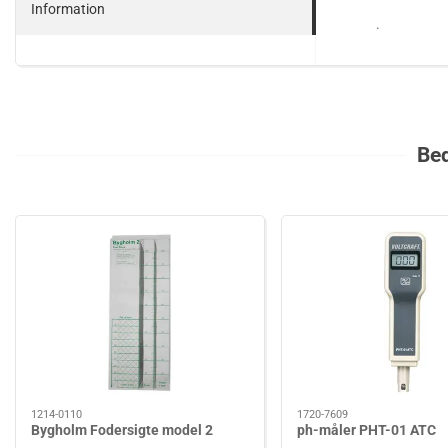
Information
.
Bed
1214-0110
1720-7609
Bygholm Fodersigte model 2
ph-måler PHT-01 ATC