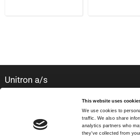
Unitron a/s
Kokmose 6, 6000 Kolding
+45 75802122
This website uses cookie
webshop@unitron.dk
We use cookies to personal
CVR 15975806
traffic. We also share info
analytics partners who may
they’ve collected from your