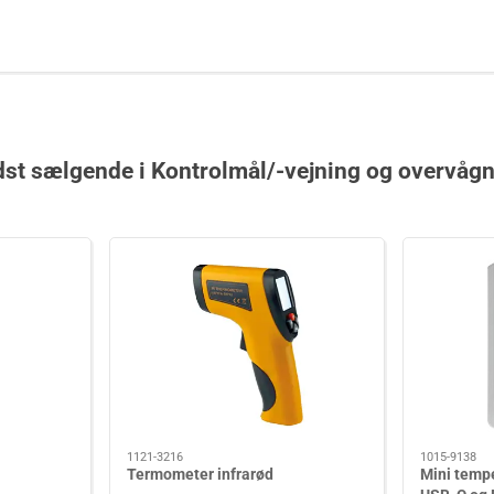
st sælgende i Kontrolmål/-vejning og overvåg
1121-3216
1015-9138
Termometer infrarød
Mini temp