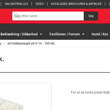
OM UNITRON A/S
VIDEO
KATALOGER, BROCHURER & ARTIKLER
Søg
Beklædning / Sikkerhed
Faciliteter / Forrum
Hund / Kat
g
pH Indikatorpapir ph 0-14 - 100 stk.
k.
For at se vores priser kræv