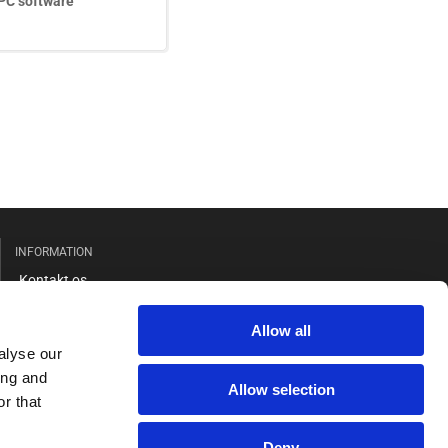
PC software
INFORMATION
Kontakt os
Salgs- og leveringsbetingelser
Allow all
Cookie og privatlivspolitik
alyse our
GDPR
ing and
Allow selection
r that
Deny