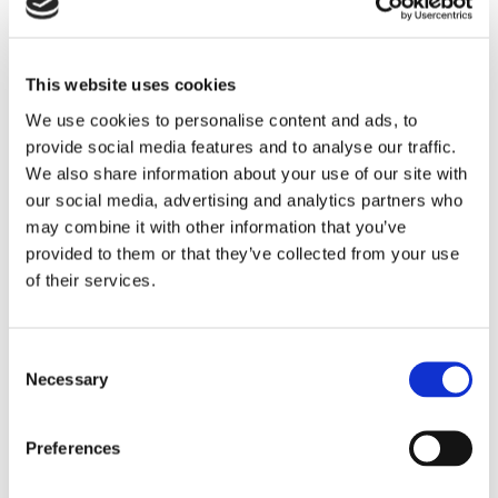
• Højt flow - stor saltkapacitet.
• Dobbelttanksystem uden elektricitet.
This website uses cookies
We use cookies to personalise content and ads, to
provide social media features and to analyse our traffic.
Specificationer:
We also share information about your use of our site with
Dimensioner
our social media, advertising and analytics partners who
may combine it with other information that you’ve
System (BxDxH)
686 x 330 x 1524 mm
provided to them or that they’ve collected from your use
Vægt
188 - 324 kg
of their services.
Type
Standard
Overdrive
Consent
Performance
Necessary
Selection
Minimum Flow
2,8 l/min
2,8 l/min
Maximum Flow @ 1
Δ
bar
76 l/min
106 l/min
Preferences
Hårdhed som °dH (max)
48 °dH
38 °dH