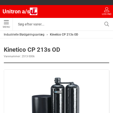
Unitron a/s
LOG IND
MENU
Industrielle Blødgøringsanlæg
Kinetico CP 213s OD
Kinetico CP 213s OD
Varenummer:
2513-5006