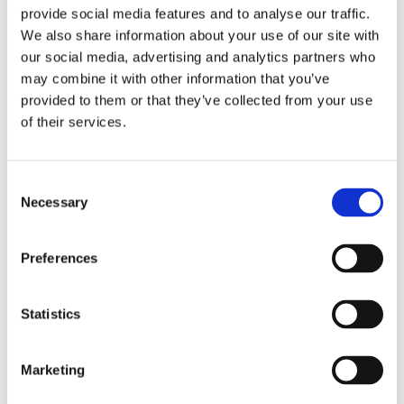
• Hårdt plast
provide social media features and to analyse our traffic.
• 2,5 liter
We also share information about your use of our site with
• Diameter 29 cm
our social media, advertising and analytics partners who
• Kan bruges til tørfoder, mælk og vand
may combine it with other information that you’ve
• Med spændekrog til montering på alle standard spaltegulve
provided to them or that they’ve collected from your use
of their services.
Consent
Necessary
Selection
Bedst sælgende i Foderskåle/trug
Preferences
Statistics
Marketing