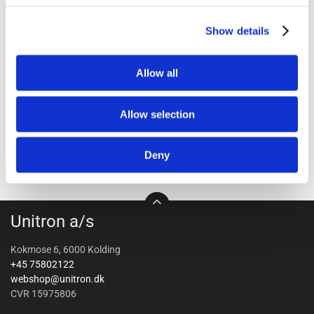
1212-1205
1212-1019
Holder til UniFeeder
Monteringsbeslag små til
Show details
plastspalter sæt 2 stk.
Allow all
Allow selection
Deny
Unitron a/s
Kokmose 6, 6000 Kolding
+45 75802122
webshop@unitron.dk
CVR 15975806