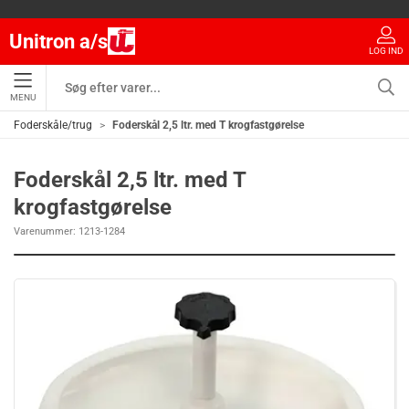
Unitron a/s
LOG IND
MENU
Foderskåle/trug
Foderskål 2,5 ltr. med T krogfastgørelse
Foderskål 2,5 ltr. med T
krogfastgørelse
Varenummer:
1213-1284