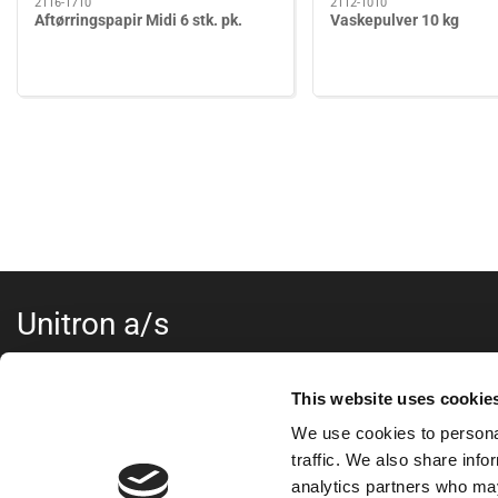
2116-1710
2112-1010
Aftørringspapir Midi 6 stk. pk.
Vaskepulver 10 kg
Unitron a/s
Kokmose 6, 6000 Kolding
+45 75802122
This website uses cookie
webshop@unitron.dk
We use cookies to personal
CVR 15975806
traffic. We also share info
analytics partners who may