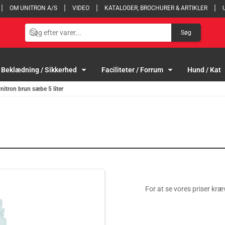
OM UNITRON A/S
VIDEO
KATALOGER, BROCHURER & ARTIKLER
Søg
Beklædning / Sikkerhed
Faciliteter / Forrum
Hund / Kat
nitron brun sæbe 5 liter
For at se vores priser kræv