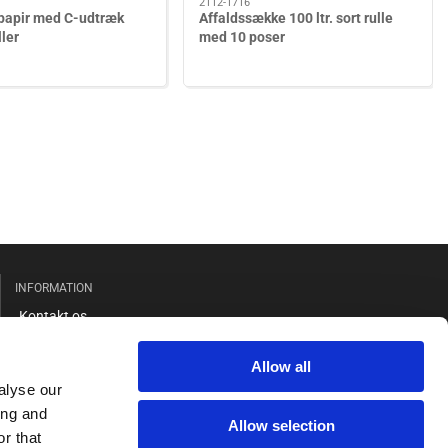
2112-1716
spapir med C-udtræk
Affaldssække 100 ltr. sort rulle
ller
med 10 poser
INFORMATION
Kontakt os
Salgs- og leveringsbetingelser
Allow all
Cookie og privatlivspolitik
alyse our
GDPR
ing and
Allow selection
r that