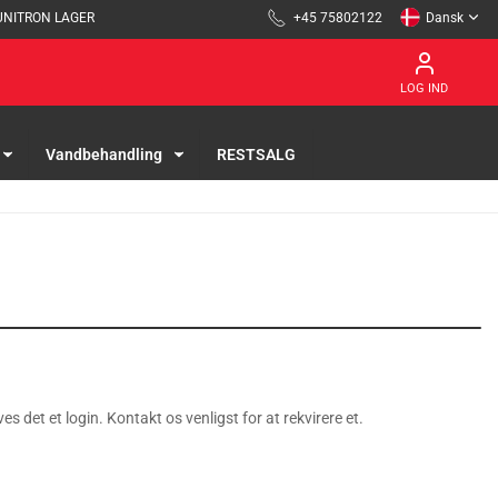
UNITRON LAGER
+45 75802122
Dansk
LOG IND
Vandbehandling
RESTSALG
es det et login. Kontakt os venligst for at rekvirere et.