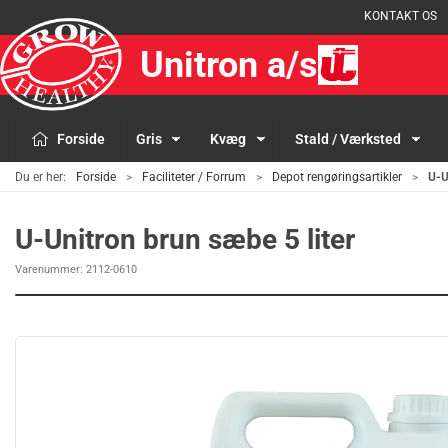
KONTAKT OS
Unitron a/s
Forside
Gris
Kvæg
Stald / Værksted
Du er her:
Forside
Faciliteter / Forrum
Depot rengøringsartikler
U-U
U-Unitron brun sæbe 5 liter
Varenummer:
2112-0610