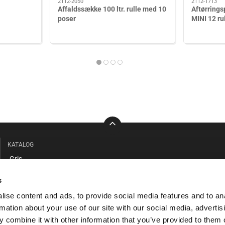
2112-2050
2112-1713
Affaldssække 100 ltr. rulle med 10
Aftørring
poser
MINI 12 ru
KATALOG
Gris
Kvæg
s
Stald / Værksted
ise content and ads, to provide social media features and to an
Beklædning / Sikkerhed
rmation about your use of our site with our social media, advertis
Faciliteter / Forrum
 combine it with other information that you’ve provided to them o