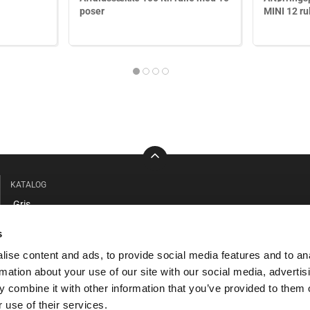
poser
MINI 12 ru
KATALOG
Gris
Kvæg
s
Stald / Værksted
ise content and ads, to provide social media features and to an
Beklædning / Sikkerhed
rmation about your use of our site with our social media, advertis
Faciliteter / Forrum
 combine it with other information that you’ve provided to them o
Hund / Kat
 use of their services.