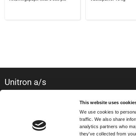
Unitron a/s
Kokmose 6, 6000 Kolding
+45 75802122
This website uses cookie
webshop@unitron.dk
We use cookies to personal
CVR 15975806
traffic. We also share info
analytics partners who may
they’ve collected from your