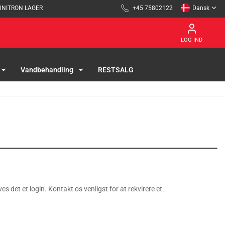
UNITRON LAGER
+45 75802122
Dansk
LOG IND
Vandbehandling
RESTSALG
es det et login. Kontakt os venligst for at rekvirere et.