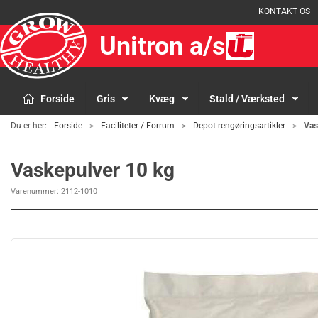
KONTAKT OS
Unitron a/s
Forside
Gris
Kvæg
Stald / Værksted
Du er her:
Forside
Faciliteter / Forrum
Depot rengøringsartikler
Vas
Vaskepulver 10 kg
Varenummer:
2112-1010