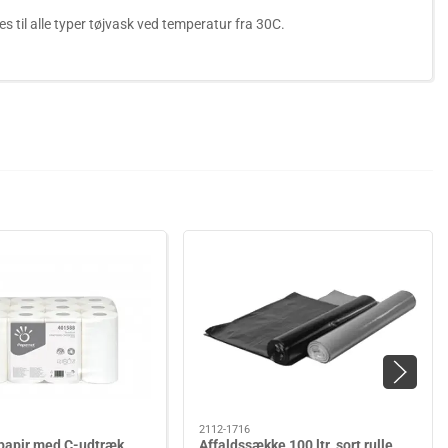
til alle typer tøjvask ved temperatur fra 30C.
2112-1716
spapir med C-udtræk
Affaldssække 100 ltr. sort rulle