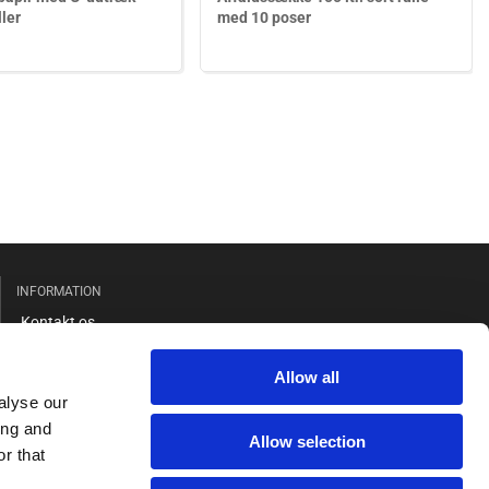
ller
med 10 poser
INFORMATION
Kontakt os
Salgs- og leveringsbetingelser
Allow all
Cookie og privatlivspolitik
alyse our
GDPR
ing and
Allow selection
r that