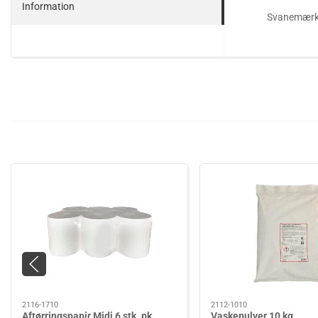
Information
Svanemærket
2116-1710
2112-1010
Aftørringspapir Midi 6 stk. pk.
Vaskepulver 10 kg