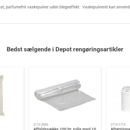
, parfumefrit vaskepulver uden blegeeffekt. Vaskepulveret kan anvendes 
Bedst sælgende i Depot rengøringsartikler
2112-2050
2112-1713
Affaldssække 100 ltr. rulle med 10
Aftørring