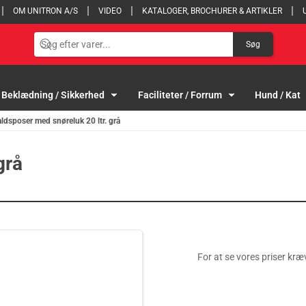
OM UNITRON A/S
VIDEO
KATALOGER, BROCHURER & ARTIKLER
Søg
Beklædning / Sikkerhed
Faciliteter / Forrum
Hund / Kat
aldsposer med snøreluk 20 ltr. grå
grå
For at se vores priser kræv