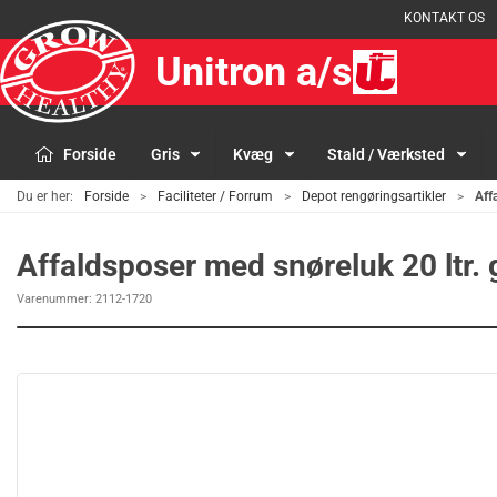
KONTAKT OS
Unitron a/s
Forside
Gris
Kvæg
Stald / Værksted
Du er her:
Forside
Faciliteter / Forrum
Depot rengøringsartikler
Aff
Affaldsposer med snøreluk 20 ltr. 
Varenummer:
2112-1720