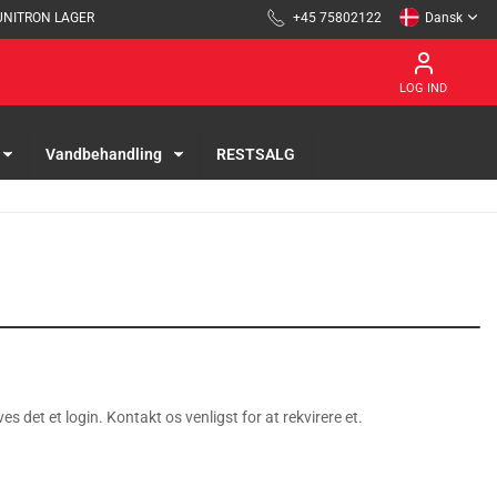
UNITRON LAGER
+45 75802122
Dansk
LOG IND
Vandbehandling
RESTSALG
es det et login. Kontakt os venligst for at rekvirere et.