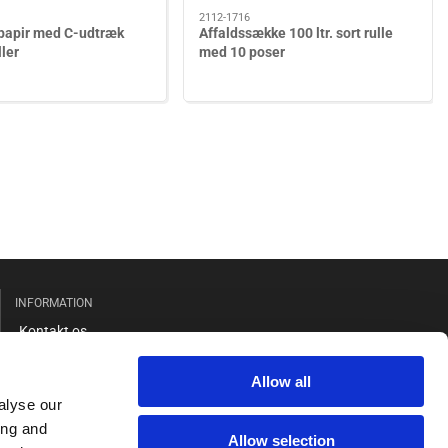
2112-1716
spapir med C-udtræk
Affaldssække 100 ltr. sort rulle
ller
med 10 poser
INFORMATION
Kontakt os
Salgs- og leveringsbetingelser
Allow all
Cookie og privatlivspolitik
alyse our
GDPR
ing and
Allow selection