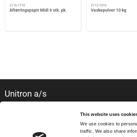
2116-1710
2112-1010
Aftørringspapir Midi 6 stk. pk.
Vaskepulver 10 kg
Unitron a/s
Kokmose 6, 6000 Kolding
+45 75802122
This website uses cookie
webshop@unitron.dk
We use cookies to personal
CVR 15975806
traffic. We also share info