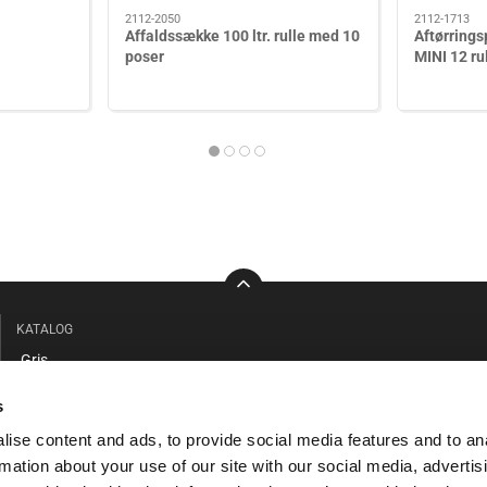
2112-2050
2112-1713
Affaldssække 100 ltr. rulle med 10
Aftørring
poser
MINI 12 ru
KATALOG
Gris
Kvæg
s
Stald / Værksted
ise content and ads, to provide social media features and to an
Beklædning / Sikkerhed
rmation about your use of our site with our social media, advertis
Faciliteter / Forrum