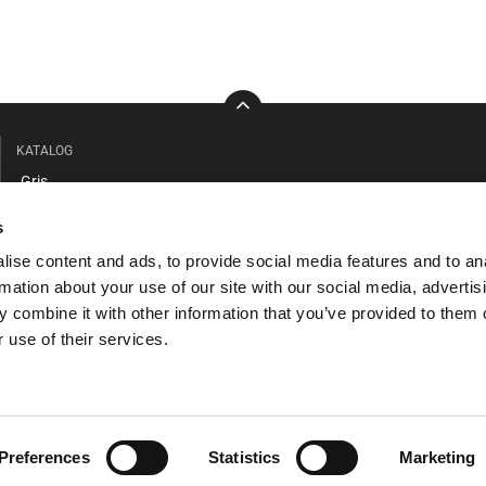
KATALOG
Gris
Kvæg
s
Stald / Værksted
ise content and ads, to provide social media features and to an
Beklædning / Sikkerhed
rmation about your use of our site with our social media, advertis
Faciliteter / Forrum
 combine it with other information that you’ve provided to them o
Hund / Kat
 use of their services.
Vandbehandling
RESTSALG
Preferences
Statistics
Marketing