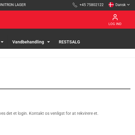
UNITRON LAGER
+45 75802122
Dansk
LOG IND
Vandbehandling
RESTSALG
es det et login. Kontakt os venligst for at rekvirere et.