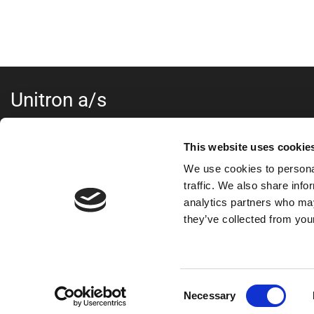
Unitron a/s
Kokmose 6, 6000 Kolding
+45 75802122
This website uses cookie
webshop@unitron.dk
We use cookies to personal
CVR 15975806
traffic. We also share info
analytics partners who may
they’ve collected from your
Consent
Necessary
Selection
© 2026 Unitron a/s Alle rettigheder forbeholdes