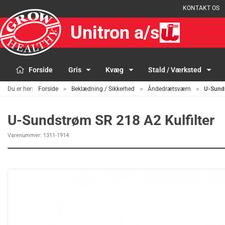
KONTAKT OS
Unitron a/s
Forside
Gris
Kvæg
Stald / Værksted
Du er her:
Forside
Beklædning / Sikkerhed
Åndedrætsværn
U-Sunds
U-Sundstrøm SR 218 A2 Kulfilter
Varenummer:
1311-1914