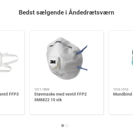
Bedst sælgende i Åndedrætsværn
1311-1809
1316-1510
entil FFP3
Støvmaske med ventil FFP2
Mundbind 3
3M8822 10 stk