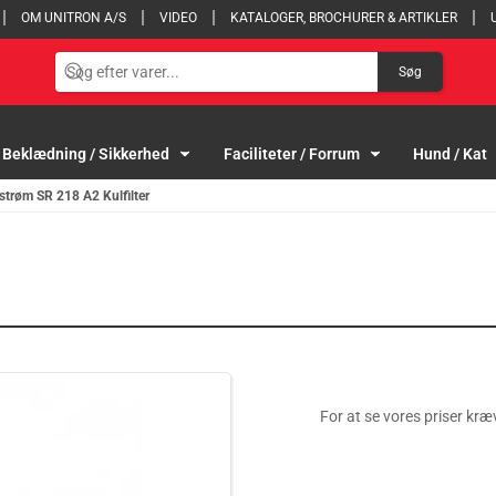
OM UNITRON A/S
VIDEO
KATALOGER, BROCHURER & ARTIKLER
Søg
Beklædning / Sikkerhed
Faciliteter / Forrum
Hund / Kat
trøm SR 218 A2 Kulfilter
For at se vores priser kræv