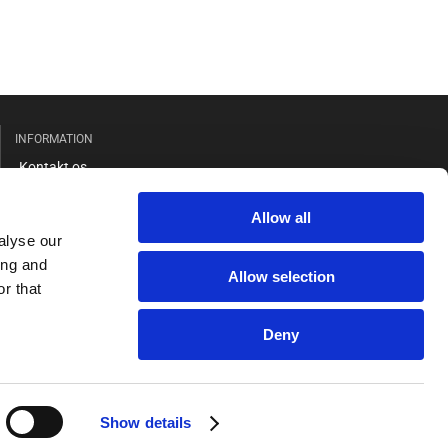
INFORMATION
Kontakt os
Salgs- og leveringsbetingelser
Allow all
Cookie og privatlivspolitik
alyse our
GDPR
ing and
Allow selection
r that
Deny
Show details