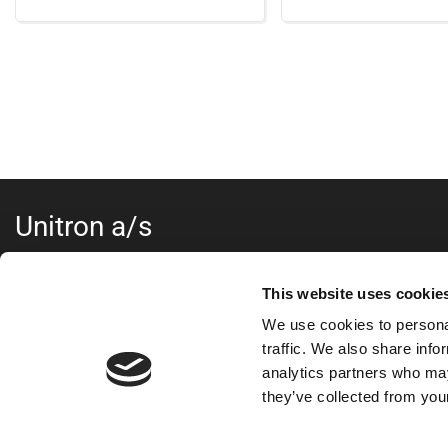
Unitron a/s
Kokmose 6, 6000 Kolding
+45 75802122
This website uses cookie
webshop@unitron.dk
We use cookies to personal
CVR 15975806
traffic. We also share info
analytics partners who may
they’ve collected from your