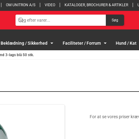
OM UNITRON A/S
VIDEO
KATALOGER, BROCHURER & ARTIKLER
Søg
Beklædning / Sikkerhed
Faciliteter / Forrum
Hund / Kat
d 3-lags blå 50 stk.
For at se vores priser kræv