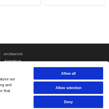
INFORMATION
Kontakt os
Salgs- og leveringsbetingelser
Allow all
Cookie og privatlivspolitik
alyse our
GDPR
ing and
Allow selection
r that
Deny