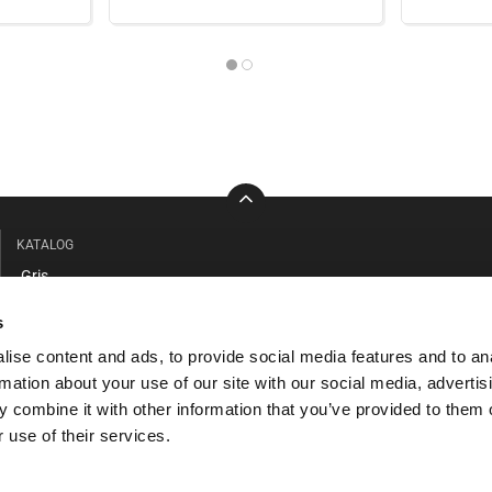
KATALOG
Gris
Kvæg
s
Stald / Værksted
ise content and ads, to provide social media features and to an
Beklædning / Sikkerhed
rmation about your use of our site with our social media, advertis
Faciliteter / Forrum
 combine it with other information that you’ve provided to them o
Hund / Kat
 use of their services.
Vandbehandling