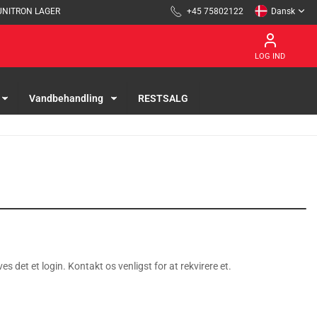
UNITRON LAGER
+45 75802122
Dansk
LOG IND
Vandbehandling
RESTSALG
es det et login. Kontakt os venligst for at rekvirere et.