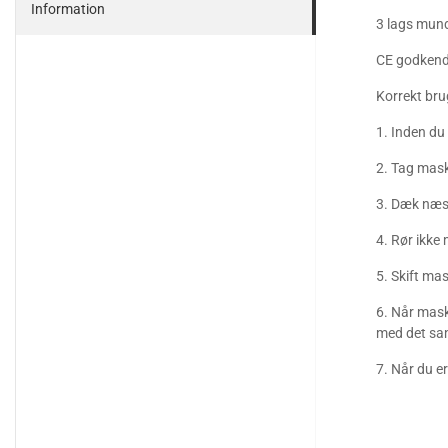
Information
3 lags mun
CE godkendt
Korrekt bru
1. Inden du
2. Tag mas
3. Dæk næse
4. Rør ikke 
5. Skift mas
6. Når mask
med det sam
7. Når du e