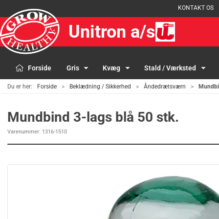
KONTAKT OS
Unitron a/s
Forside
Gris
Kvæg
Stald / Værksted
Du er her:
Forside
Beklædning / Sikkerhed
Åndedrætsværn
Mundbin
Mundbind 3-lags blå 50 stk.
Varenummer:
1316-1510