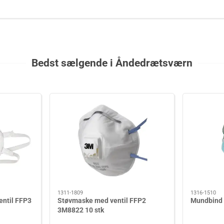
Bedst sælgende i Åndedrætsværn
1311-1809
1316-1510
entil FFP3
Støvmaske med ventil FFP2
Mundbind 3
3M8822 10 stk