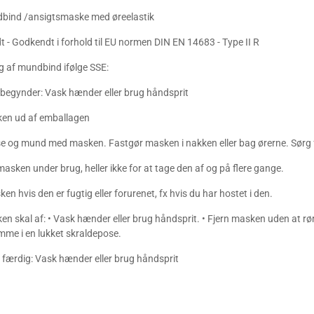
dbind /ansigtsmaske med øreelastik
 - Godkendt i forhold til EU normen DIN EN 14683 - Type II R
g af mundbind ifølge SSE:
 begynder: Vask hænder eller brug håndsprit
ken ud af emballagen
 og mund med masken. Fastgør masken i nakken eller bag ørerne. Sørg for
masken under brug, heller ikke for at tage den af og på flere gange.
ken hvis den er fugtig eller forurenet, fx hvis du har hostet i den.
en skal af: • Vask hænder eller brug håndsprit. • Fjern masken uden at r
me i en lukket skraldepose.
r færdig: Vask hænder eller brug håndsprit